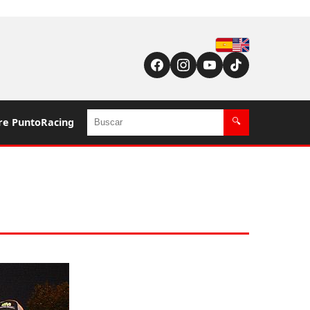
Español
English (US / UK)
Buscar
re PuntoRacing
🔍