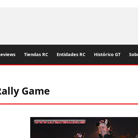
eviews
Tiendas RC
Entidades RC
Histórico GT
Sob
Rally Game