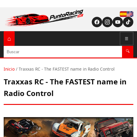
Españ
English (US / U
⌂
☰
Buscar
🔍
Inicio
/
Traxxas RC - The FASTEST name in Radio Control
Traxxas RC - The FASTEST name in
Radio Control