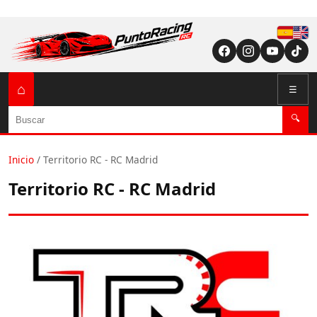
Españ
English (US / U
⌂
☰
Buscar
🔍
Inicio
/
Territorio RC - RC Madrid
Territorio RC - RC Madrid