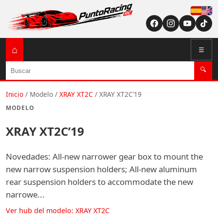
Españ
English (US / U
⌂
☰
Buscar
🔍
Inicio
/
Modelo
/
XRAY XT2C
/
XRAY XT2C’19
MODELO
XRAY XT2C’19
Novedades: All-new narrower gear box to mount the
new narrow suspension holders; All-new aluminum
rear suspension holders to accommodate the new
narrowe...
Ver hub del modelo: XRAY XT2C