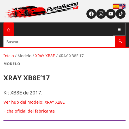
Españ
English (US / U
⌂
☰
Buscar
🔍
Inicio
/
Modelo
/
XRAY XB8E
/
XRAY XB8E’17
MODELO
XRAY XB8E’17
Kit XB8E de 2017.
Ver hub del modelo: XRAY XB8E
Ficha oficial del fabricante