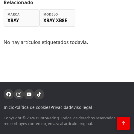
Relacionado
MARCA
MODELO
XRAY
XRAY XB8E
No hay artículos etiquetados todavía.
Inicio
Política de cookies
Privacidad
Aviso legal
Copyright © 2026 PuntoRacing. Todos los derechos reservados. Si
↑
redistribuyes contenido, enlaza al artículo original.