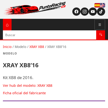
Españ
English (US / U
⌂
☰
Buscar
🔍
Inicio
/
Modelo
/
XRAY XB8
/
XRAY XB8’16
MODELO
XRAY XB8’16
Kit XB8 de 2016.
Ver hub del modelo: XRAY XB8
Ficha oficial del fabricante