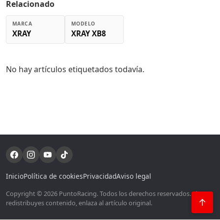
Relacionado
MARCA
MODELO
XRAY
XRAY XB8
No hay artículos etiquetados todavía.
Inicio
Política de cookies
Privacidad
Aviso legal
Copyright © 2026 PuntoRacing. Todos los derechos reservados. Si
↑
redistribuyes contenido, enlaza al artículo original.