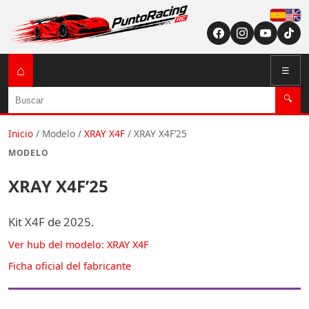
Españ
English (US / U
⌂
☰
Buscar
🔍
Inicio
/
Modelo
/
XRAY X4F
/
XRAY X4F’25
MODELO
XRAY X4F’25
Kit X4F de 2025.
Ver hub del modelo: XRAY X4F
Ficha oficial del fabricante