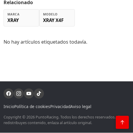
Relacionado
MARCA
MODELO
XRAY
XRAY X4F
No hay artículos etiquetados todavía.
Inicio
Política de cookies
Privacidad
Aviso legal
Copyright © 2026 PuntoRacing. Todos los derechos reservados. Si
↑
redistribuyes contenido, enlaza al artículo original.