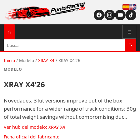
Españ
English (US / U
⌂
☰
Buscar
🔍
Inicio
/
Modelo
/
XRAY X4
/
XRAY X4’26
MODELO
XRAY X4’26
Novedades: 3 kit versions improve out of the box
performance for a wider range of track conditions; 30g
of total weight savings without compromising dur...
Ver hub del modelo: XRAY X4
Ficha oficial del fabricante