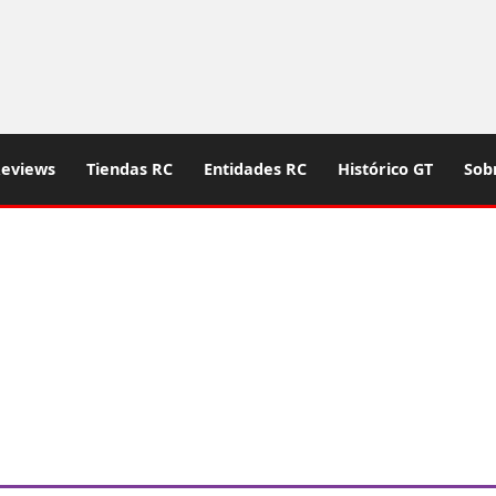
eviews
Tiendas RC
Entidades RC
Histórico GT
Sob