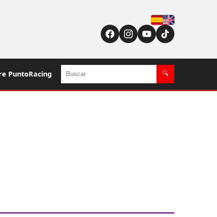
Español
English (US / UK)
Buscar
re PuntoRacing
🔍