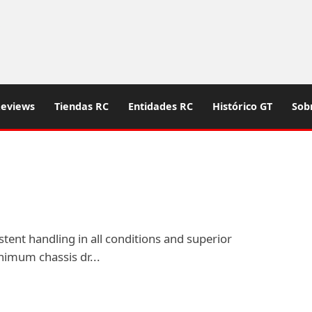
eviews
Tiendas RC
Entidades RC
Histórico GT
Sob
tent handling in all conditions and superior
nimum chassis dr...