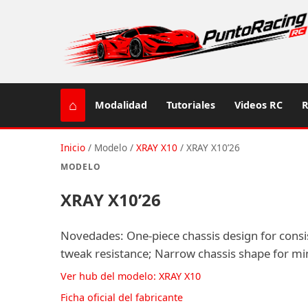
⌂
Modalidad
Tutoriales
Videos RC
R
Inicio
/
Modelo
/
XRAY X10
/
XRAY X10’26
MODELO
XRAY X10’26
Novedades: One-piece chassis design for consis
tweak resistance; Narrow chassis shape for mi
Ver hub del modelo: XRAY X10
Ficha oficial del fabricante