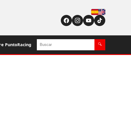
Español
English (US / UK)
Buscar
re PuntoRacing
🔍