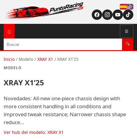
Españ
English (US / U
⌂
☰
Buscar
🔍
Inicio
/
Modelo
/
XRAY X1
/
XRAY X1’25
MODELO
XRAY X1’25
Novedades: All-new one-piece chassis design with
more consistent handling in all conditions and
improved tweak resistance; Narrower chassis shape
reduce...
Ver hub del modelo: XRAY X1