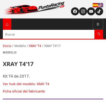
Españ
English (US / U
⌂
☰
Buscar
🔍
Inicio
/
Modelo
/
XRAY T4
/
XRAY T4’17
MODELO
XRAY T4’17
Kit T4 de 2017.
Ver hub del modelo: XRAY T4
Ficha oficial del fabricante