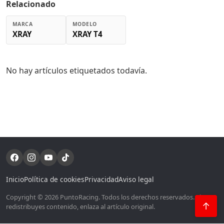
Relacionado
MARCA
MODELO
XRAY
XRAY T4
No hay artículos etiquetados todavía.
Inicio
Política de cookies
Privacidad
Aviso legal
Copyright © 2026 PuntoRacing. Todos los derechos reservados. Si
↑
redistribuyes contenido, enlaza al artículo original.