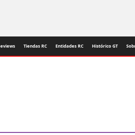
eviews
Tiendas RC
Entidades RC
Histórico GT
Sob