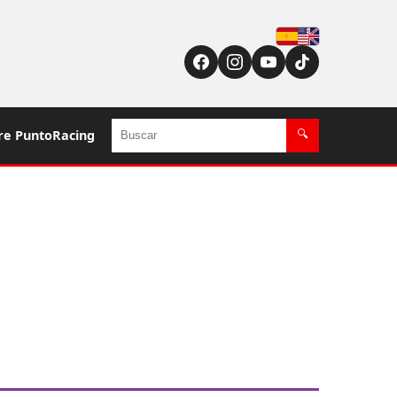
Español
English (US / UK)
Buscar
re PuntoRacing
🔍