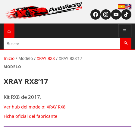
Españ
English (US / U
⌂
☰
Buscar
🔍
Inicio
/
Modelo
/
XRAY RX8
/
XRAY RX8’17
MODELO
XRAY RX8’17
Kit RX8 de 2017.
Ver hub del modelo: XRAY RX8
Ficha oficial del fabricante