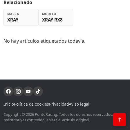
Relacionado
MARCA
MODELO
XRAY
XRAY RX8
No hay artículos etiquetados todavía.
Inicio
Política de cookies
Privacidad
Aviso legal
Copyright © 2026 PuntoRacing. Todos los derechos reservados. Si
↑
redistribuyes contenido, enlaza al artículo original.