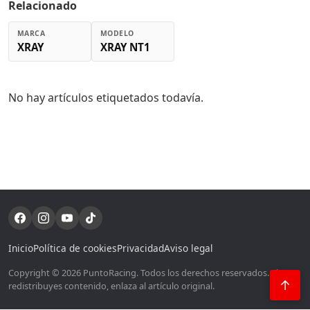
Relacionado
MARCA
MODELO
XRAY
XRAY NT1
No hay artículos etiquetados todavía.
Inicio
Política de cookies
Privacidad
Aviso legal
Copyright © 2026 PuntoRacing. Todos los derechos reservados. Si
↑
redistribuyes contenido, enlaza al artículo original.