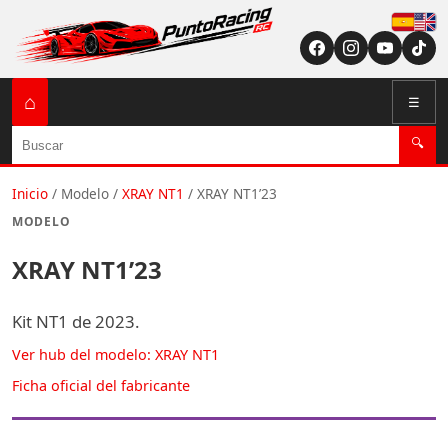
Españ
English (US / U
⌂
☰
Buscar
🔍
Inicio
/
Modelo
/
XRAY NT1
/
XRAY NT1’23
MODELO
XRAY NT1’23
Kit NT1 de 2023.
Ver hub del modelo: XRAY NT1
Ficha oficial del fabricante