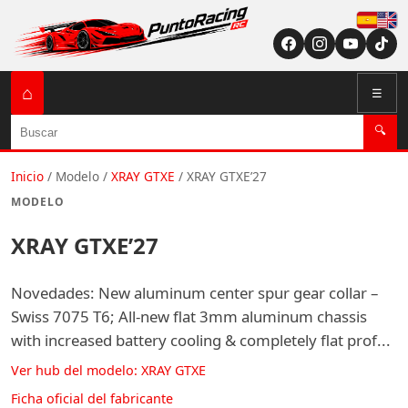
Españ
English (US / U
⌂
☰
Buscar
🔍
Inicio
/
Modelo
/
XRAY GTXE
/
XRAY GTXE’27
MODELO
XRAY GTXE’27
Novedades: New aluminum center spur gear collar –
Swiss 7075 T6; All-new flat 3mm aluminum chassis
with increased battery cooling & completely flat prof...
Ver hub del modelo: XRAY GTXE
Ficha oficial del fabricante