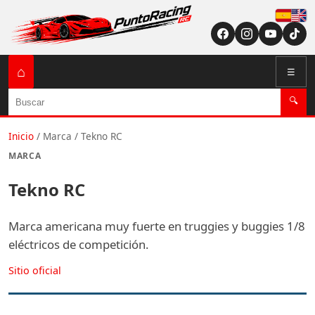
Españ
English (US / U
⌂
☰
Buscar
🔍
Inicio
/
Marca
/
Tekno RC
MARCA
Tekno RC
Marca americana muy fuerte en truggies y buggies 1/8
eléctricos de competición.
Sitio oficial