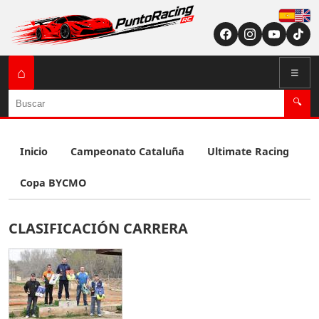
Españ
English (US / U
⌂
☰
Buscar
🔍
Inicio
Campeonato Cataluña
Ultimate Racing
Copa BYCMO
CLASIFICACIÓN CARRERA