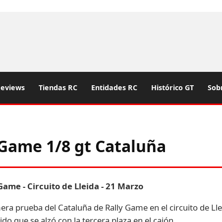
eviews
Tiendas RC
Entidades RC
Histórico GT
Sob
Game 1/8 gt Cataluña
ame - Circuito de Lleida - 21 Marzo
mera prueba del Cataluña de Rally Game en el circuito de Lle
 que se alzó con la tercera plaza en el cajón.