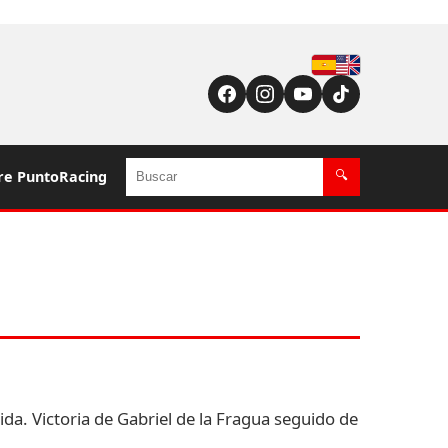
Español
English (US / UK)
Buscar
re PuntoRacing
🔍
ida. Victoria de Gabriel de la Fragua seguido de