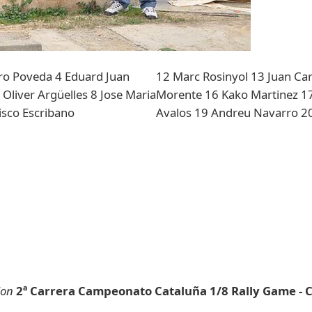
aro Poveda 4 Eduard Juan
12 Marc Rosinyol 13 Juan Ca
liver Argüelles 8 Jose Maria
Morente 16 Kako Martinez 1
isco Escribano
Avalos 19 Andreu Navarro 20
ion
2ª Carrera Campeonato Cataluña 1/8 Rally Game - Cir