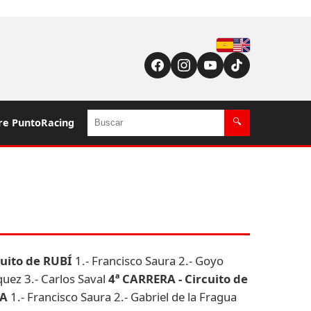
Español
English (US / UK)
Buscar
re PuntoRacing
🔍
cuito de RUBÍ
1.- Francisco Saura 2.- Goyo
quez 3.- Carlos Saval
4ª CARRERA - Circuito de
VA
1.- Francisco Saura 2.- Gabriel de la Fragua