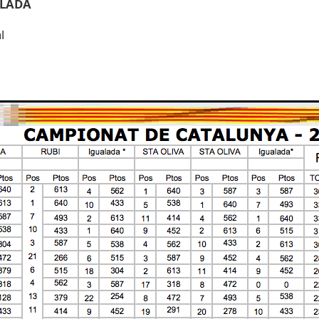
ALADA
l