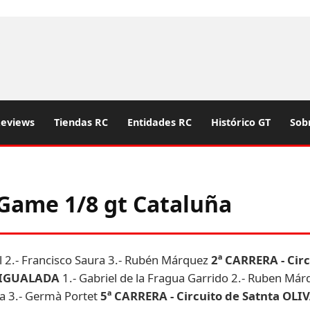
eviews
Tiendas RC
Entidades RC
Histórico GT
Sob
Game 1/8 gt Cataluña
l 2.- Francisco Saura 3.- Rubén Márquez
2ª CARRERA - Cir
e IGUALADA
1.- Gabriel de la Fragua Garrido 2.- Ruben Már
sa 3.- Germà Portet
5ª CARRERA - Circuito de Satnta OLI