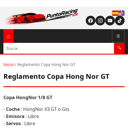
Españ
English (US / U
⌂
☰
Buscar
🔍
Inicio
/
Reglamento Copa Hong Nor GT
Reglamento Copa Hong Nor GT
Copa HongNor 1/8 GT
-
Coche
: HongNor X3 GT o Gts
-
Emisora
: Libre
-
Servos
: Libre